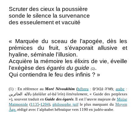
Scruter des cieux la poussière
sonde le silence la survenance
des esseulement et vacuité
« Marquée du sceau de l’apogée, dès les
prémices du fruit, s’évaporait allusive et
hyaline, séminale l’illusion.
Acquière la mémoire les élixirs de vie, éveille
l’exégèse des
égarés du guide
.
(1)
Qui contiendra le feu des infinis ? »
(1) : En référence au
Moré Névoukhim
(
hébreu
:
מורה נבוכים
;
arabe
:
دلالة الحائرين
(
dalālat al-ḥā’irīn
)
littéralement
, « Guide des perplexes
»), souvent traduit en
Guide des égarés
. Il est l’œuvre majeure de
Moïse
Maïmonide
(
1135
-
1204
),
philosophe juif
le plus marquant du
Moyen
Âge
, rédigé avec l’alphabet hébraïque vers 1190 en judéo-arabe.