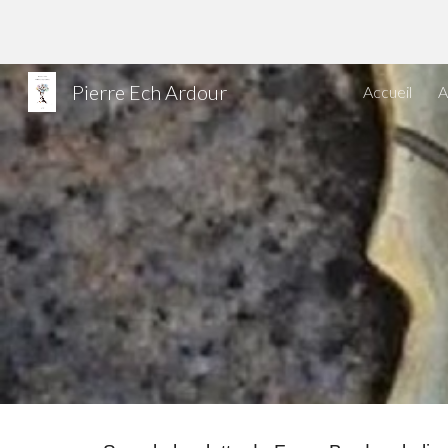
Sk
Pierre Ech Ardour
Accueil
A