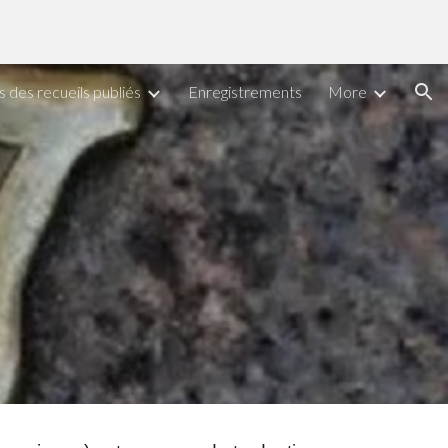
ion
 des recueils publiés
Enregistrements
More