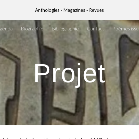
Anthologies - Magazines - Revues
ip to main content
Skip to navigat
genda
Biographie
Bibliographie
Contact
Poèmes issus
Projet