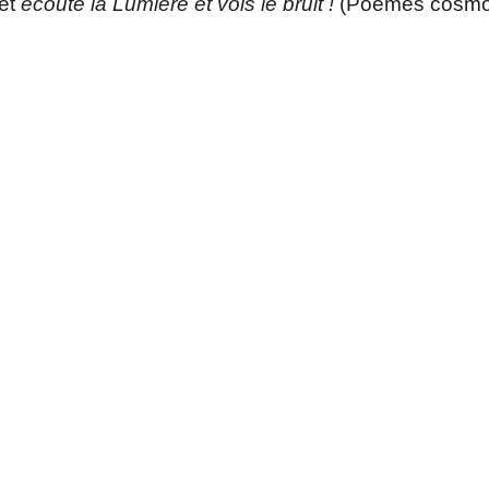
ret
écoute la Lumière et vois le bruit !
(Poèmes cosmog